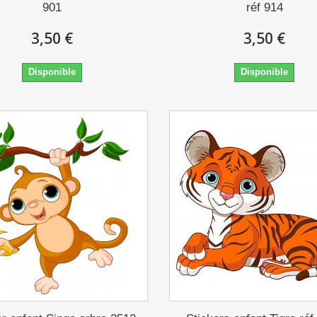
901
réf 914
3,50 €
3,50 €
Disponible
Disponible