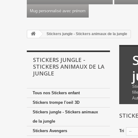
Mug personnalisé avec prénom
Stickers jungle - Stickers animaux de la jungle
STICKERS JUNGLE -
STICKERS ANIMAUX DE LA
JUNGLE
Sti
fil
Tous nos Stickers enfant
Aut
Stickers trompe l'oeil 3D
Stickers jungle - Stickers animaux
STICK
de la jungle
Stickers Avengers
Tri
--