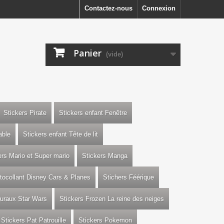
Contactez-nous
Connexion
Panier
(vide)
Stickers Pirate
Stickers enfant Fenêtre
able
Stickers enfant Tête de lit
ers Mario et Super mario
Stickers Manga
utocollant Disney Cars & Planes
Stichers Féérique
uraux Star Wars
Stickers Frozen La reine des neiges
Stickers Pat Patrouille
Stickers Pokemon