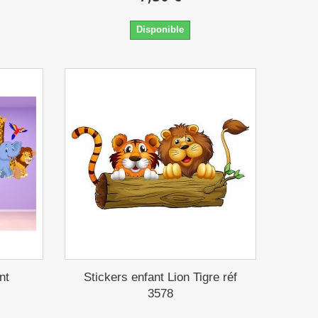
Disponible
nt
Stickers enfant Lion Tigre réf
3578