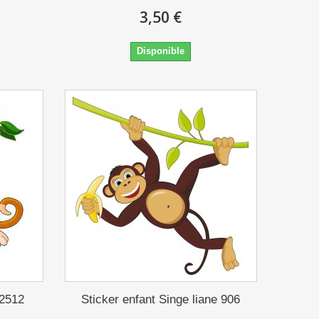
3,50 €
Disponible
 2512
Sticker enfant Singe liane 906